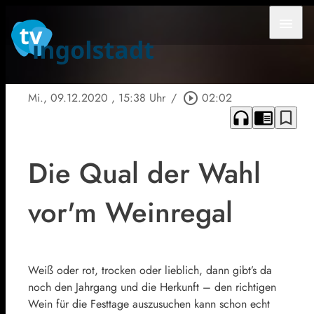
menu
Mi., 09.12.2020
, 15:38 Uhr
/
play_circle_outline
02:02
headphones
chrome_reader_mode
bookmark_border
Die Qual der Wahl
vor'm Weinregal
Weiß oder rot, trocken oder lieblich, dann gibt’s da
noch den Jahrgang und die Herkunft – den richtigen
Wein für die Festtage auszusuchen kann schon echt