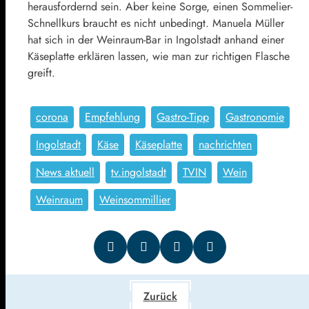
herausfordernd sein. Aber keine Sorge, einen Sommelier-
Schnellkurs braucht es nicht unbedingt. Manuela Müller
hat sich in der Weinraum-Bar in Ingolstadt anhand einer
Käseplatte erklären lassen, wie man zur richtigen Flasche
greift.
corona
Empfehlung
Gastro-Tipp
Gastronomie
Ingolstadt
Käse
Käseplatte
nachrichten
News aktuell
tv.ingolstadt
TVIN
Wein
Weinraum
Weinsommillier
Zurück