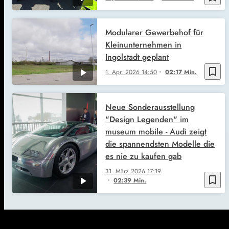
Modularer Gewerbehof für
Kleinunternehmen in
Ingolstadt geplant
bookmark_border
1. Apr. 2026
14:50
02:17 Min.
Neue Sonderausstellung
"Design Legenden" im
museum mobile - Audi zeigt
die spannendsten Modelle die
es nie zu kaufen gab
31. März 2026
17:19
bookmark_border
02:39 Min.