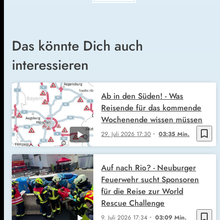
Das könnte Dich auch
interessieren
Ab in den Süden! - Was
Reisende für das kommende
Wochenende wissen müssen
bookmark_border
29. Juli 2026
17:30
03:35 Min.
Auf nach Rio? - Neuburger
Feuerwehr sucht Sponsoren
für die Reise zur World
Rescue Challenge
bookmark_border
9. Juli 2026
17:34
03:09 Min.