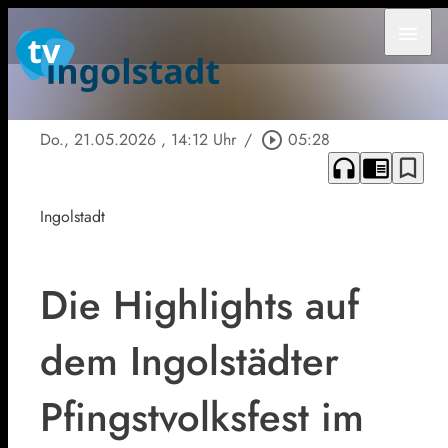
menu
Do., 21.05.2026
, 14:12 Uhr
/
play_circle_outline
05:28
headphones
chrome_reader_mode
bookmark_border
Ingolstadt
Die Highlights auf
dem Ingolstädter
Pfingstvolksfest im