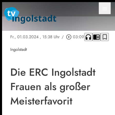
menu
headphones
chrome_reader_mode
bookmark_border
Fr., 01.03.2024
, 15:38 Uhr
/
play_circle_outline
03:09
Ingolstadt
Die ERC Ingolstadt
Frauen als großer
Meisterfavorit