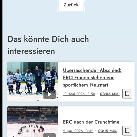
Zurück
Das könnte Dich auch
interessieren
Überraschender Abschied:
ERCI-Frauen stehen vor
sportlichem Neustart
bookmark_border
13. Mai 2026
13:58
03:06 Min.
ERC nach der Crunchtime
bookmark_border
9. Jan. 2026
13:32
03:15 Min.