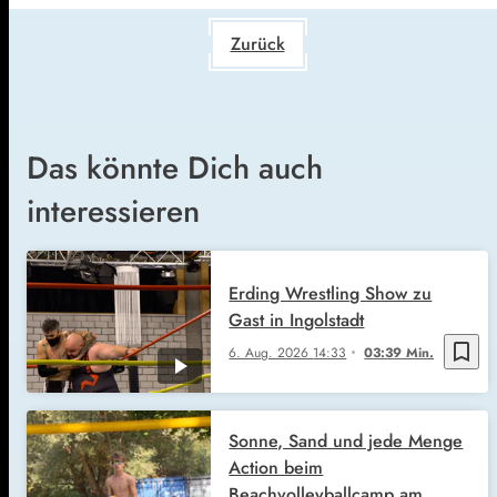
Zurück
Das könnte Dich auch
interessieren
Erding Wrestling Show zu
Gast in Ingolstadt
bookmark_border
6. Aug. 2026
14:33
03:39 Min.
Sonne, Sand und jede Menge
Action beim
Beachvolleyballcamp am