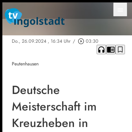
menu
Do., 26.09.2024
, 16:34 Uhr
/
play_circle_outline
03:30
headphones
chrome_reader_mode
bookmark_border
Peutenhausen
Deutsche
Meisterschaft im
Kreuzheben in