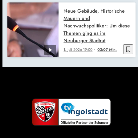
Neue Gebäude, Historische
Mauern und
Nachwuchspolitiker: Um diese
Themen ging es im
Neuburger Stadtrat
bookmark_border
1. Juli 2026
19:00
03:07 Min.