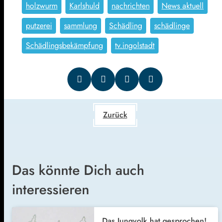
holzwurm
Karlshuld
nachrichten
News aktuell
putzerei
sammlung
Schädling
schädlinge
Schädlingsbekämpfung
tv.ingolstadt
Zurück
Das könnte Dich auch
interessieren
Das Jungvolk hat gesprochen!