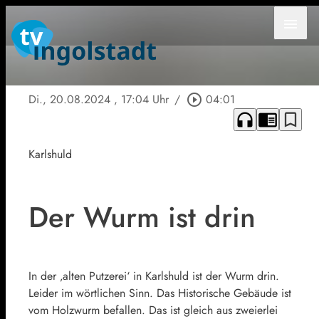
menu
Di., 20.08.2024
, 17:04 Uhr
/
play_circle_outline
04:01
headphones
chrome_reader_mode
bookmark_border
Karlshuld
Der Wurm ist drin
In der ‚alten Putzerei‘ in Karlshuld ist der Wurm drin.
Leider im wörtlichen Sinn. Das Historische Gebäude ist
vom Holzwurm befallen. Das ist gleich aus zweierlei