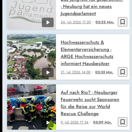
- Neuburg hat ein neues
Jugendparlament
bookmark_border
24. Juli 2026
17:30
03:22 Min.
Hochwasserschutz &
Elementarversicherung -
ARGE Hochwasserschutz
informiert Hausbesitzer
bookmark_border
21. Juli 2026
14:00
03:33 Min.
Auf nach Rio? - Neuburger
Feuerwehr sucht Sponsoren
für die Reise zur World
Rescue Challenge
bookmark_border
9. Juli 2026
17:34
03:09 Min.