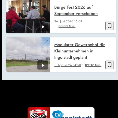
Bürgerfest 2026 auf
September verschoben
26. Juni 2026
16:08
bookmark_border
03:00 Min.
Modularer Gewerbehof für
Kleinunternehmen in
Ingolstadt geplant
bookmark_border
1. Apr. 2026
14:50
02:17 Min.