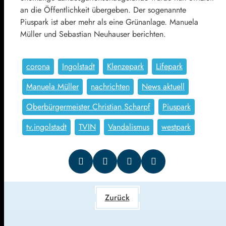
an die Öffentlichkeit übergeben. Der sogenannte
Piuspark ist aber mehr als eine Grünanlage. Manuela
Müller und Sebastian Neuhauser berichten.
corona
Ingolstadt
Klenzepark
Lifepark
Manuela Müller
nachrichten
News aktuell
Oberbürgermeister Christian Scharpf
Piuspark
tv.ingolstadt
TVIN
Vandalismus
westpark
Zurück