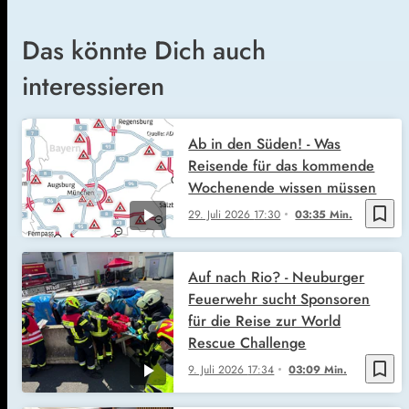
Das könnte Dich auch
interessieren
Ab in den Süden! - Was
Reisende für das kommende
Wochenende wissen müssen
bookmark_border
29. Juli 2026
17:30
03:35 Min.
Auf nach Rio? - Neuburger
Feuerwehr sucht Sponsoren
für die Reise zur World
Rescue Challenge
bookmark_border
9. Juli 2026
17:34
03:09 Min.