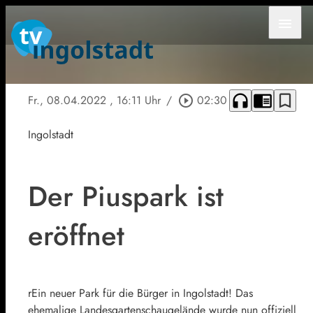
menu
headphones
chrome_reader_mode
bookmark_border
Fr., 08.04.2022
, 16:11 Uhr
/
play_circle_outline
02:30
Ingolstadt
Der Piuspark ist
eröffnet
rEin neuer Park für die Bürger in Ingolstadt! Das
ehemalige Landesgartenschaugelände wurde nun offiziell