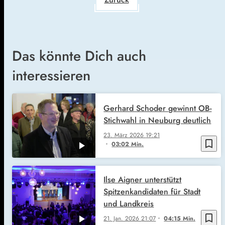
Das könnte Dich auch
interessieren
Gerhard Schoder gewinnt OB-
Stichwahl in Neuburg deutlich
23. März 2026
19:21
bookmark_border
03:02 Min.
Ilse Aigner unterstützt
Spitzenkandidaten für Stadt
und Landkreis
bookmark_border
21. Jan. 2026
21:07
04:15 Min.