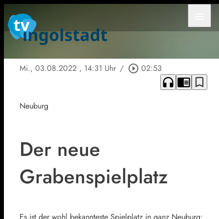
menu
Mi., 03.08.2022
, 14:31 Uhr
/
play_circle_outline
02:53
headphones
chrome_reader_mode
bookmark_border
Neuburg
Der neue
Grabenspielplatz
Es ist der wohl bekannteste Spielplatz in ganz Neuburg: