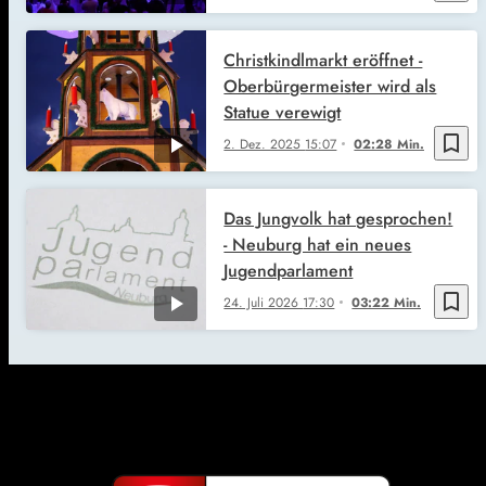
Christkindlmarkt eröffnet -
Oberbürgermeister wird als
Statue verewigt
bookmark_border
2. Dez. 2025
15:07
02:28 Min.
Das Jungvolk hat gesprochen!
- Neuburg hat ein neues
Jugendparlament
bookmark_border
24. Juli 2026
17:30
03:22 Min.