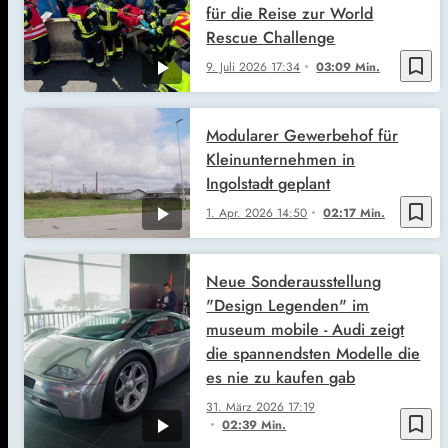
für die Reise zur World
Rescue Challenge
bookmark_border
9. Juli 2026
17:34
03:09 Min.
Modularer Gewerbehof für
Kleinunternehmen in
Ingolstadt geplant
bookmark_border
1. Apr. 2026
14:50
02:17 Min.
Neue Sonderausstellung
"Design Legenden" im
museum mobile - Audi zeigt
die spannendsten Modelle die
es nie zu kaufen gab
31. März 2026
17:19
bookmark_border
02:39 Min.