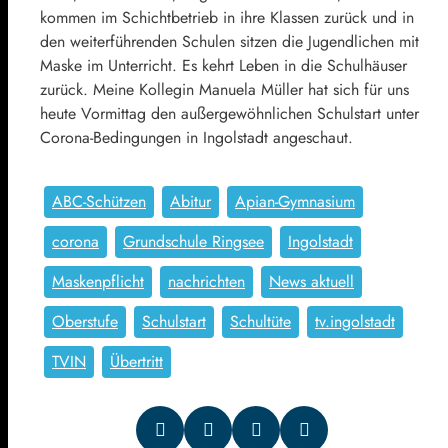
kommen im Schichtbetrieb in ihre Klassen zurück und in
den weiterführenden Schulen sitzen die Jugendlichen mit
Maske im Unterricht. Es kehrt Leben in die Schulhäuser
zurück. Meine Kollegin Manuela Müller hat sich für uns
heute Vormittag den außergewöhnlichen Schulstart unter
Corona-Bedingungen in Ingolstadt angeschaut.
ABC-Schützen
Abitur
Apian-Gymnasium
corona
Grundschule Ringsee
Ingolstadt
Maskenpflicht
nachrichten
News aktuell
Oberstufe
Schulstart
Schultüte
tv.ingolstadt
TVIN
Übertritt