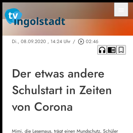
menu
Di., 08.09.2020
, 14:24 Uhr
/
play_circle_outline
02:46
headphones
chrome_reader_mode
bookmark_border
Der etwas andere
Schulstart in Zeiten
von Corona
Mimi, die Lesemaus, trägt einen Mundschutz, Schüler