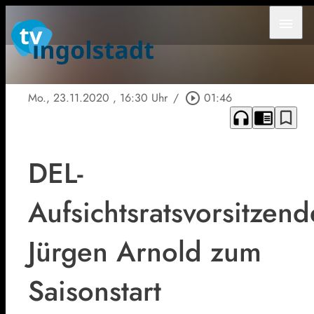
menu
Mo., 23.11.2020
, 16:30 Uhr
/
play_circle_outline
01:46
headphones
chrome_reader_mode
bookmark_border
DEL-
Aufsichtsratsvorsitzend
Jürgen Arnold zum
Saisonstart