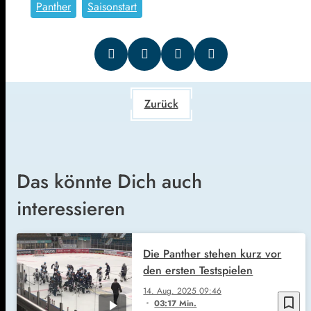
Panther
Saisonstart
Zurück
Das könnte Dich auch
interessieren
Die Panther stehen kurz vor
den ersten Testspielen
14. Aug. 2025
09:46
bookmark_border
03:17 Min.