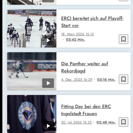
ERCI bereitet sich auf Playoff-
Start vor
18. März 2026
15:13
bookmark_border
03:42 Min.
Die Panther weiter auf
Rekordjagd
bookmark_border
4. Dez. 2025
16:29
03:18 Min.
Fitting Day bei den ERC
Ingolstadt Frauen
bookmark_border
20. Juli 2026
15:32
02:48 Min.