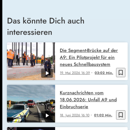
Das könnte Dich auch
interessieren
Die Segment-Brücke auf der
A9: Ein Pilotprojekt für ein
neues Schnellbausystem
bookmark_border
19. Mai 2026
16:39
03:02 Min.
Kurznachrichten vom
18.06.2026: Unfall A9 und
Einbruchserie
bookmark_border
18. Juni 2026
16:10
01:02 Min.