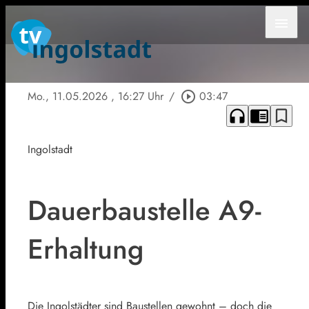
menu
Mo., 11.05.2026
, 16:27 Uhr
/
play_circle_outline
03:47
headphones
chrome_reader_mode
bookmark_border
Ingolstadt
Dauerbaustelle A9-
Erhaltung
Die Ingolstädter sind Baustellen gewohnt – doch die