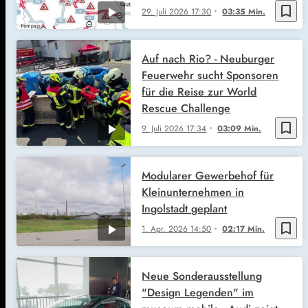
bookmark_border
29. Juli 2026
17:30
03:35 Min.
Auf nach Rio? - Neuburger
Feuerwehr sucht Sponsoren
für die Reise zur World
Rescue Challenge
bookmark_border
9. Juli 2026
17:34
03:09 Min.
Modularer Gewerbehof für
Kleinunternehmen in
Ingolstadt geplant
bookmark_border
1. Apr. 2026
14:50
02:17 Min.
Neue Sonderausstellung
"Design Legenden" im