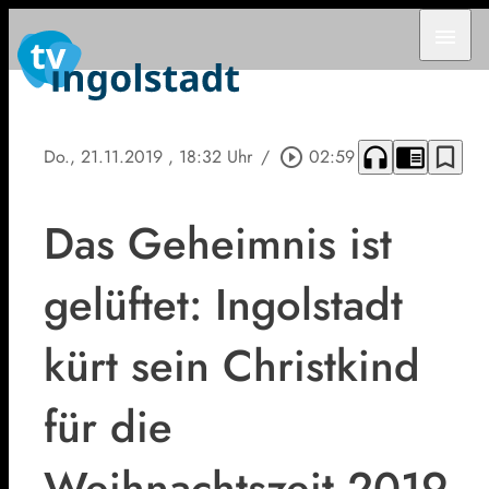
menu
headphones
chrome_reader_mode
bookmark_border
Do., 21.11.2019
, 18:32 Uhr
/
play_circle_outline
02:59
Das Geheimnis ist
gelüftet: Ingolstadt
kürt sein Christkind
für die
Weihnachtszeit 2019