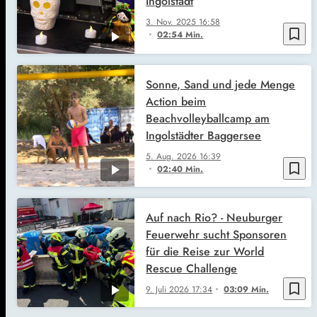
Ingolstadt
3. Nov. 2025
16:58
bookmark_border
02:54 Min.
Sonne, Sand und jede Menge
Action beim
Beachvolleyballcamp am
Ingolstädter Baggersee
5. Aug. 2026
16:39
bookmark_border
02:40 Min.
Auf nach Rio? - Neuburger
Feuerwehr sucht Sponsoren
für die Reise zur World
Rescue Challenge
bookmark_border
9. Juli 2026
17:34
03:09 Min.