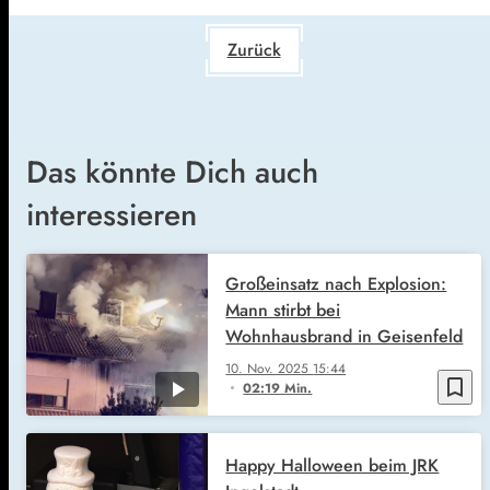
Zurück
Das könnte Dich auch
interessieren
Großeinsatz nach Explosion:
Mann stirbt bei
Wohnhausbrand in Geisenfeld
10. Nov. 2025
15:44
bookmark_border
02:19 Min.
Happy Halloween beim JRK