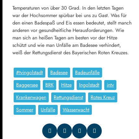
Temperaturen von über 30 Grad. In den letzten Tagen
war der Hochsommer spürbar bei uns zu Gast. Was für
den einen Badespaß und Eis essen bedeutet, stellt manch
anderen vor gesundheitliche Herausforderungen. Wie
man sich an heißen Tagen am besten vor der Hitze
schützt und wie man Unfälle am Badesee verhindert,
weiß der Rettungsdienst des Bayerischen Roten Kreuzes.
#tvingolstadt
Badesee
Badeunfälle
Baggersee
BRK
Hitze
Ingolstadt
intv
Krankenwagen
Rettungsdienst
Rotes Kreuz
Sommer
Unfälle
Wasserwacht