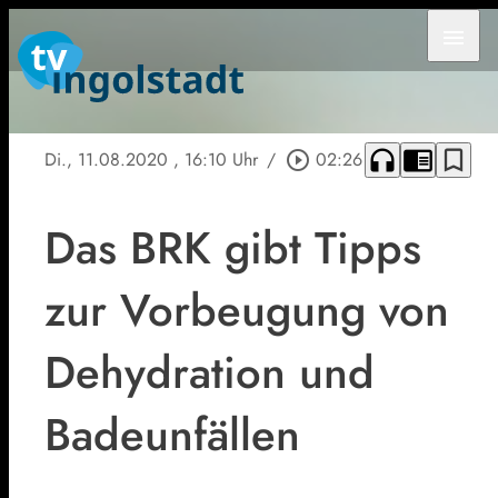
menu
headphones
chrome_reader_mode
bookmark_border
Di., 11.08.2020
, 16:10 Uhr
/
play_circle_outline
02:26
Das BRK gibt Tipps
zur Vorbeugung von
Dehydration und
Badeunfällen