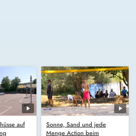
hüsse auf
Sonne, Sand und jede
ung
Menge Action beim