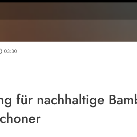
_outline
03:30
g für nachhaltige Bam
schoner