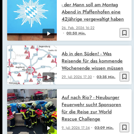
- der Mann soll am Montag
Abend in Pfaffenhofen eine
42jährige vergewaltigt haben
26. Feb. 2026
16:22
bookmark_border
00:50 Min.
Ab in den Süden! - Was
Reisende für das kommende
Wochenende wissen müssen
bookmark_border
29. Juli 2026
17:30
03:35 Min.
Auf nach Rio? - Neuburger
Feuerwehr sucht Sponsoren
für die Reise zur World
Rescue Challenge
bookmark_border
9. Juli 2026
17:34
03:09 Min.