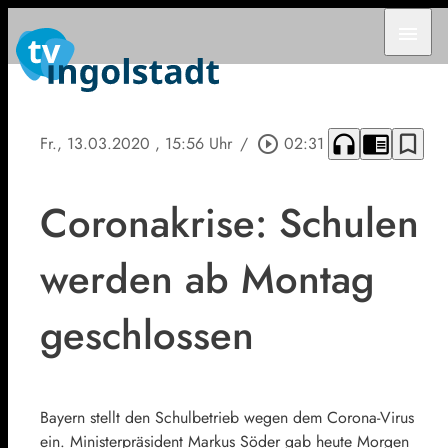
menu
headphones
chrome_reader_mode
bookmark_border
Fr., 13.03.2020
, 15:56 Uhr
/
play_circle_outline
02:31
Coronakrise: Schulen
werden ab Montag
geschlossen
Bayern stellt den Schulbetrieb wegen dem Corona-Virus
ein. Ministerpräsident Markus Söder gab heute Morgen