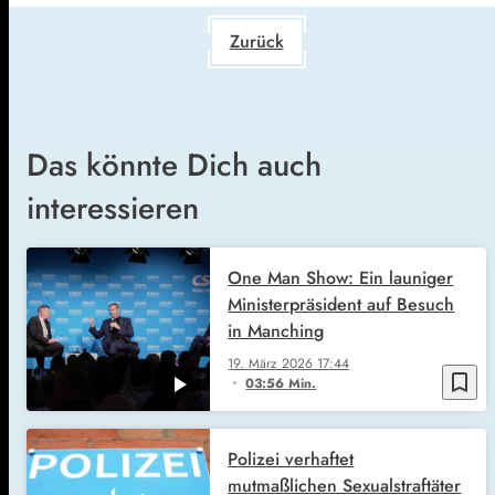
Zurück
Das könnte Dich auch
interessieren
One Man Show: Ein launiger
Ministerpräsident auf Besuch
in Manching
19. März 2026
17:44
bookmark_border
03:56 Min.
Polizei verhaftet
mutmaßlichen Sexualstraftäter