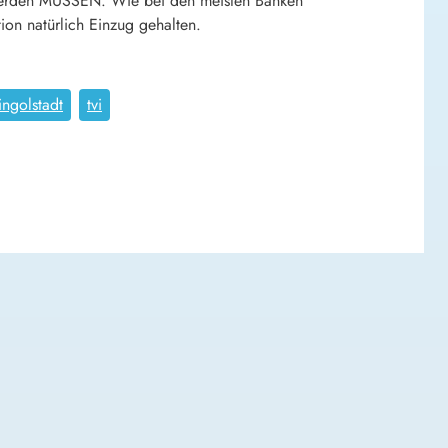
rt werden MÜSSEN. Wie bei den meisten Banken
ion natürlich Einzug gehalten.
.ingolstadt
tvi