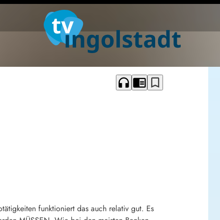
headphones
chrome_reader_mode
bookmark_border
ätigkeiten funktioniert das auch relativ gut. Es