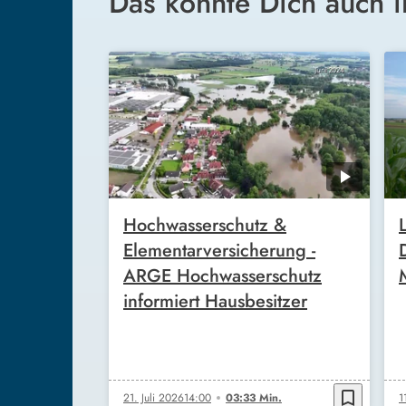
Das könnte Dich auch i
Hochwasserschutz &
Elementarversicherung -
ARGE Hochwasserschutz
informiert Hausbesitzer
bookmark_border
21. Juli 2026
14:00
03:33 Min.
1