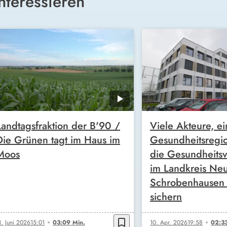
nteressieren
Landtagsfraktion der B'90 /
Viele Akteure, ei
Die Grünen tagt im Haus im
Gesundheitsregio
Moos
die Gesundheits
im Landkreis Ne
Schrobenhausen l
sichern
bookmark_border
1. Juni 2026
15:01
03:09 Min.
10. Apr. 2026
19:58
02:33