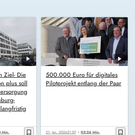
n Ziel- Die
500.000 Euro für digitales
n plus soll
Pilotprojekt entlang der Paar
versorgung
uburg-
angfristig
bookmark_border
bookmark_border
 Min.
21. Jan. 2026
21:07
03:26 Min.