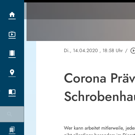
Di., 14.04.2020
, 18:58 Uhr
/
play_circle_o
Corona Präv
Schrobenha
Wer kann arbeitet mitlerweile, jede