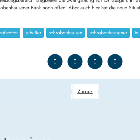
stleistungsbereich Tätigkeiten die zwangsläufig vor Ort ausgefüh
robenhausener Bank noch offen. Aber auch hier hat die neue Situat
hofstetter
schalter
schrobenhausen
schrobenhausener
tv
Zurück