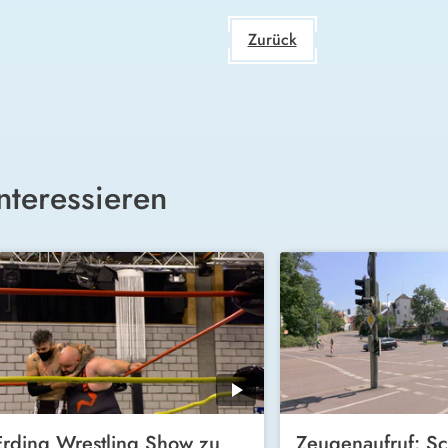
Zurück
nteressieren
Erding Wrestling Show zu
Zeugenaufruf: Sc