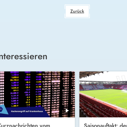
Zurück
nteressieren
Kurznachrichten vom
Saisonauftakt: de