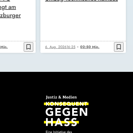
ngt am
zburger
bookmark_border
bookmark_border
 Min.
6. Aug. 2026
16:25
02:50 Min.