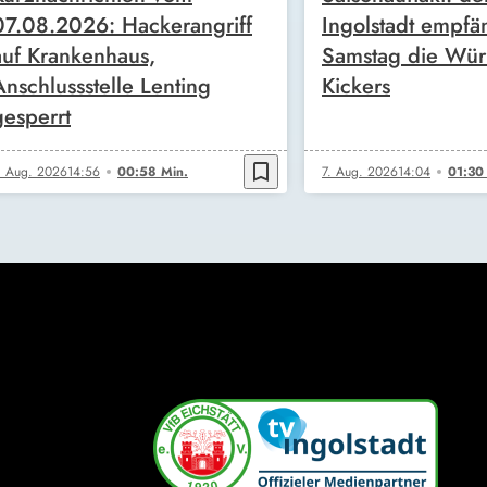
07.08.2026: Hackerangriff
Ingolstadt empfä
auf Krankenhaus,
Samstag die Wür
Anschlussstelle Lenting
Kickers
gesperrt
bookmark_border
. Aug. 2026
14:56
00:58 Min.
7. Aug. 2026
14:04
01:30