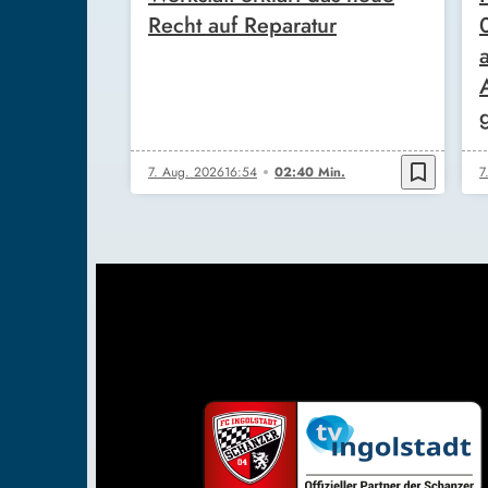
Recht auf Reparatur
bookmark_border
7. Aug. 2026
16:54
02:40 Min.
7