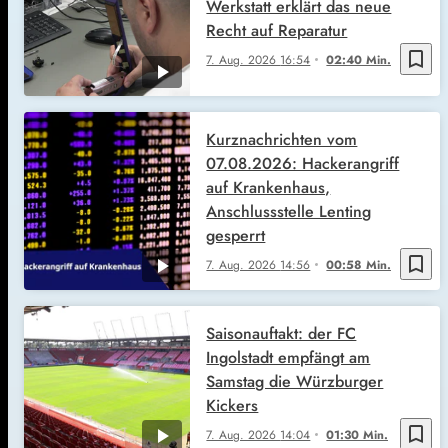
Werkstatt erklärt das neue
Recht auf Reparatur
bookmark_border
7. Aug. 2026
16:54
02:40 Min.
Kurznachrichten vom
07.08.2026: Hackerangriff
auf Krankenhaus,
Anschlussstelle Lenting
gesperrt
bookmark_border
7. Aug. 2026
14:56
00:58 Min.
Saisonauftakt: der FC
Ingolstadt empfängt am
Samstag die Würzburger
Kickers
bookmark_border
7. Aug. 2026
14:04
01:30 Min.