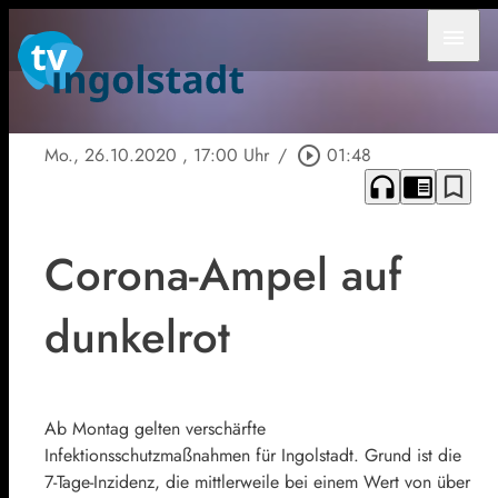
menu
Mo., 26.10.2020
, 17:00 Uhr
/
play_circle_outline
01:48
headphones
chrome_reader_mode
bookmark_border
Corona-Ampel auf
dunkelrot
Ab Montag gelten verschärfte
Infektionsschutzmaßnahmen für Ingolstadt. Grund ist die
7-Tage-Inzidenz, die mittlerweile bei einem Wert von über