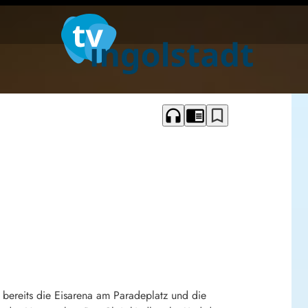
headphones
chrome_reader_mode
bookmark_border
bereits die Eisarena am Paradeplatz und die