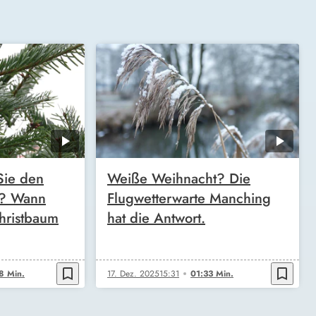
Sie den
Weiße Weihnacht? Die
? Wann
Flugwetterwarte Manching
Christbaum
hat die Antwort.
bookmark_border
bookmark_border
8 Min.
17. Dez. 2025
15:31
01:33 Min.