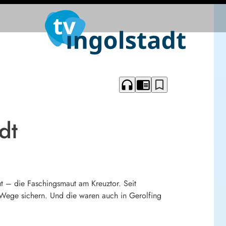
headphones
chrome_reader_mode
bookmark_border
dt
ut – die Faschingsmaut am Kreuztor. Seit
d Wege sichern. Und die waren auch in Gerolfing