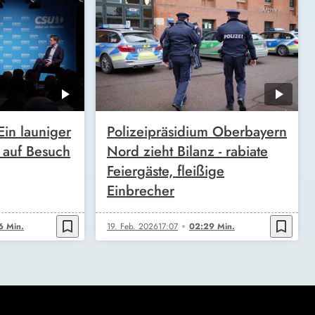
in launiger
Polizeipräsidium Oberbayern
t auf Besuch
Nord zieht Bilanz - rabiate
Feiergäste, fleißige
Einbrecher
bookmark_border
bookmark_border
6 Min.
19. Feb. 2026
17:07
02:29 Min.