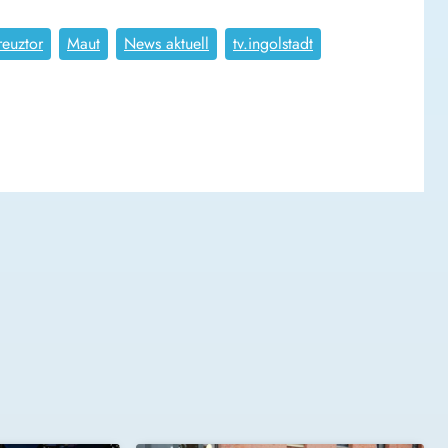
reuztor
Maut
News aktuell
tv.ingolstadt