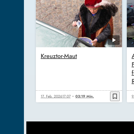
Kreuztor-Maut
bookmark_border
17. Feb. 2026
17:07
03:19 Min.
9