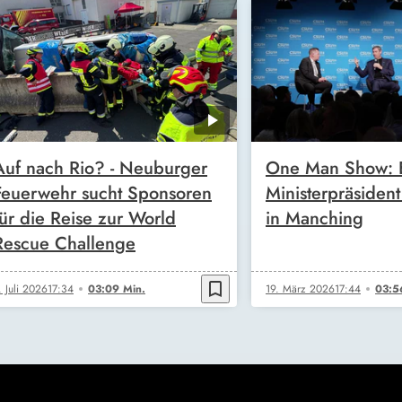
Auf nach Rio? - Neuburger
One Man Show: E
Feuerwehr sucht Sponsoren
Ministerpräsiden
für die Reise zur World
in Manching
Rescue Challenge
bookmark_border
. Juli 2026
17:34
03:09 Min.
19. März 2026
17:44
03:5