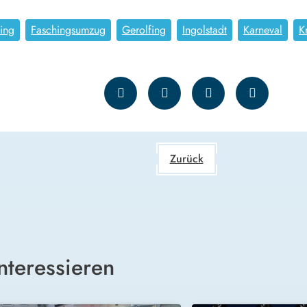
ing
Faschingsumzug
Gerolfing
Ingolstadt
Karneval
K
Zurück
nteressieren