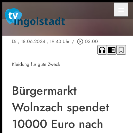
menu
Di., 18.06.2024
, 19:43 Uhr
/
play_circle_outline
03:00
headphones
chrome_reader_mode
bookmark_border
Kleidung für gute Zweck
Bürgermarkt
Wolnzach spendet
10000 Euro nach