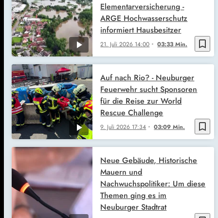
Elementarversicherung -
ARGE Hochwasserschutz
informiert Hausbesitzer
bookmark_border
21. Juli 2026
14:00
03:33 Min.
Auf nach Rio? - Neuburger
Feuerwehr sucht Sponsoren
für die Reise zur World
Rescue Challenge
bookmark_border
9. Juli 2026
17:34
03:09 Min.
Neue Gebäude, Historische
Mauern und
Nachwuchspolitiker: Um diese
Themen ging es im
Neuburger Stadtrat