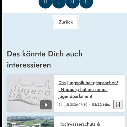
Zurück
Das könnte Dich auch
interessieren
Das Jungvolk hat gesprochen!
- Neuburg hat ein neues
Jugendparlament
bookmark_border
24. Juli 2026
17:30
03:22 Min.
Hochwasserschutz &