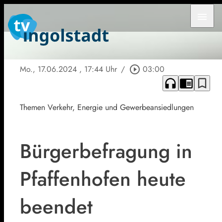
menu
Mo., 17.06.2024
, 17:44 Uhr
/
play_circle_outline
03:00
headphones
chrome_reader_mode
bookmark_border
Themen Verkehr, Energie und Gewerbeansiedlungen
Bürgerbefragung in
Pfaffenhofen heute
beendet