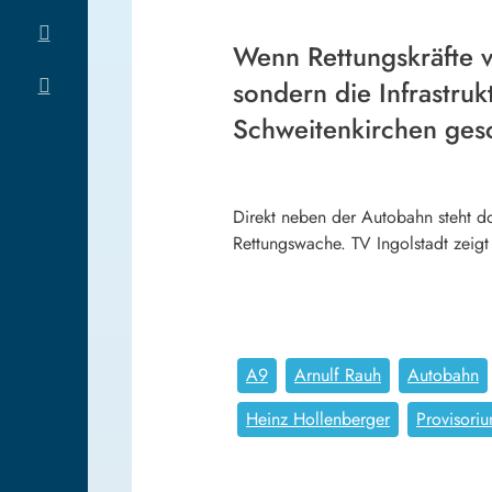
Wenn Rettungskräfte vo
sondern die Infrastruk
Schweitenkirchen gesc
Direkt neben der Autobahn steht do
Rettungswache. TV Ingolstadt zeigt
A9
Arnulf Rauh
Autobahn
Heinz Hollenberger
Provisori