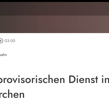
rcle_outline
03:00
bahn
provisorischen Dienst i
rchen