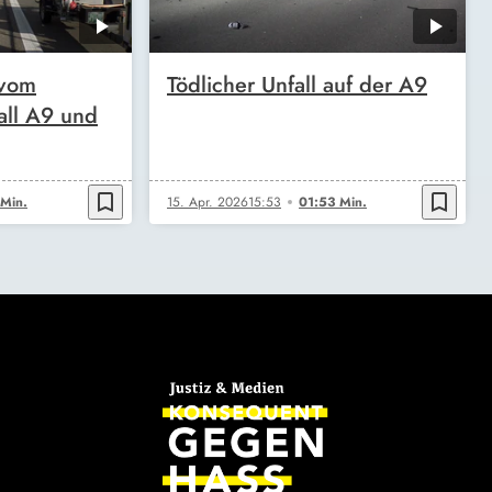
 vom
Tödlicher Unfall auf der A9
all A9 und
bookmark_border
bookmark_border
Min.
15. Apr. 2026
15:53
01:53 Min.