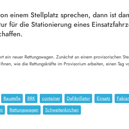
n einem Stellplatz sprechen, dann ist dami
tur für die Stationierung eines Einsatzfahr
haffen.
rt ein neuer Rettungswagen. Zunächst an einem provisorischen Stel
 Ihnen, wie die Rettungskräfte im Provisorium arbeiten, einen Tag 
Baustelle
BRK
container
Defibrillator
Einsatz
Fabia
um
Rettungswagen
Schweitenkirchen