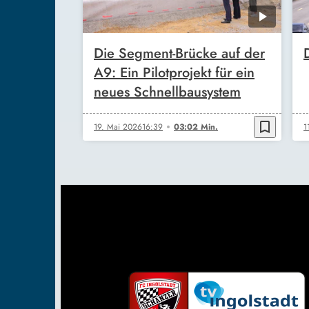
Die Segment-Brücke auf der
A9: Ein Pilotprojekt für ein
neues Schnellbausystem
bookmark_border
19. Mai 2026
16:39
03:02 Min.
1