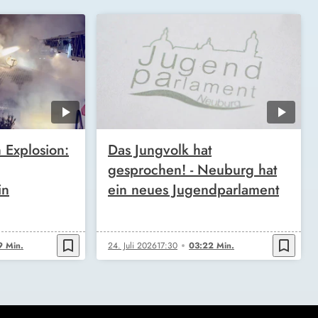
 Explosion:
Das Jungvolk hat
gesprochen! - Neuburg hat
in
ein neues Jugendparlament
bookmark_border
bookmark_border
9 Min.
24. Juli 2026
17:30
03:22 Min.