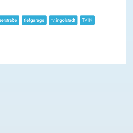
serstraße
tiefgarage
tv.ingolstadt
TVIN