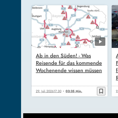
Ab in den Süden! - Was
Reisende für das kommende
Wochenende wissen müssen
bookmark_border
29. Juli 2026
17:30
03:35 Min.
9