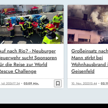
Auf nach Rio? - Neuburger
Großeinsatz nach
Feuerwehr sucht Sponsoren
Mann stirbt bei
für die Reise zur World
Wohnhausbrand 
Rescue Challenge
Geisenfeld
bookmark_border
. Juli 2026
17:34
03:09 Min.
10. Nov. 2025
15:44
02:1