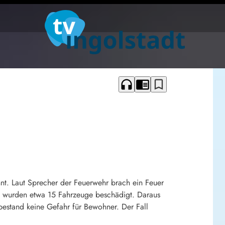
headphones
chrome_reader_mode
bookmark_border
nnt. Laut Sprecher der Feuerwehr brach ein Feuer
ng wurden etwa 15 Fahrzeuge beschädigt. Daraus
bestand keine Gefahr für Bewohner. Der Fall