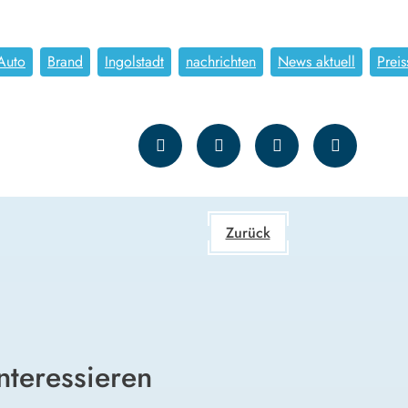
Auto
Brand
Ingolstadt
nachrichten
News aktuell
Preis
Zurück
nteressieren