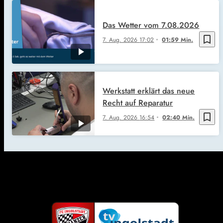
Das Wetter vom 7.08.2026
bookmark_border
7. Aug. 2026
17:02
01:59 Min.
Werkstatt erklärt das neue
Recht auf Reparatur
bookmark_border
7. Aug. 2026
16:54
02:40 Min.