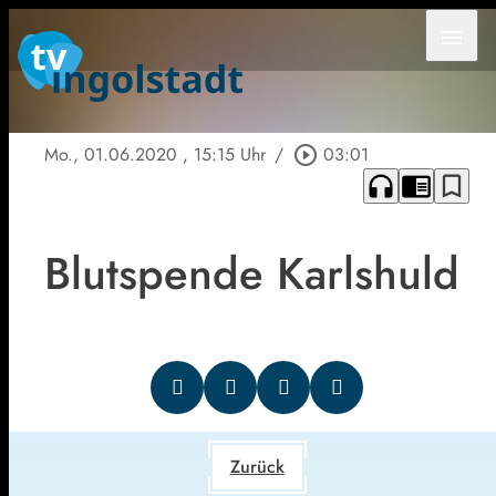
menu
Mo., 01.06.2020
, 15:15 Uhr
/
play_circle_outline
03:01
headphones
chrome_reader_mode
bookmark_border
Blutspende Karlshuld
Zurück