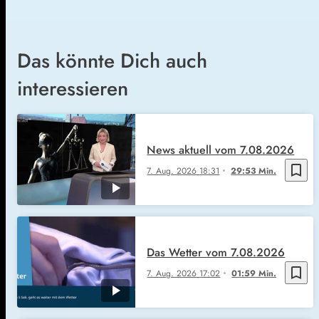
Das könnte Dich auch
interessieren
News aktuell vom 7.08.2026
bookmark_border
7. Aug. 2026
18:31
29:53 Min.
Das Wetter vom 7.08.2026
bookmark_border
7. Aug. 2026
17:02
01:59 Min.