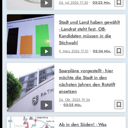
bookmark_border
24. Juli 2026
17:30
03:22 Min.
Stadt und Land haben gewählt
- Landrat steht fest, OB-
Kandidaten müssen in die
Stichwahl
bookmark_border
9. März 2026
17:01
02:34 Min.
Sparpläne vorgestellt - hier
möchte die Stadt in den
nächsten Jahren den Rotstift
ansetzen
24. Okt. 2025
19:36
bookmark_border
03:25 Min.
Ab in den Süden! - Was