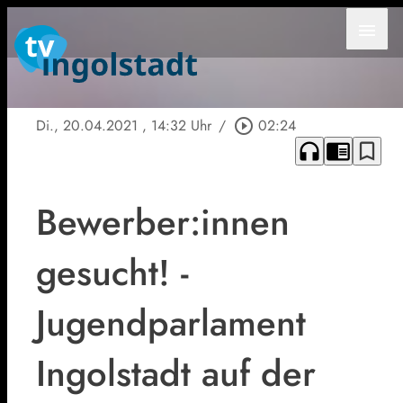
menu
Di., 20.04.2021
, 14:32 Uhr
/
play_circle_outline
02:24
headphones
chrome_reader_mode
bookmark_border
Bewerber:innen
gesucht! -
Jugendparlament
Ingolstadt auf der