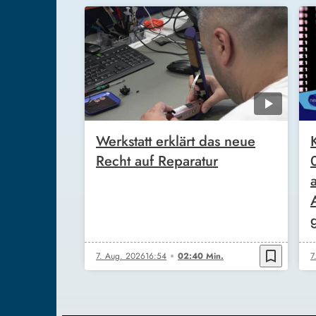
Werkstatt erklärt das neue
Recht auf Reparatur
bookmark_border
7. Aug. 2026
16:54
02:40 Min.
7