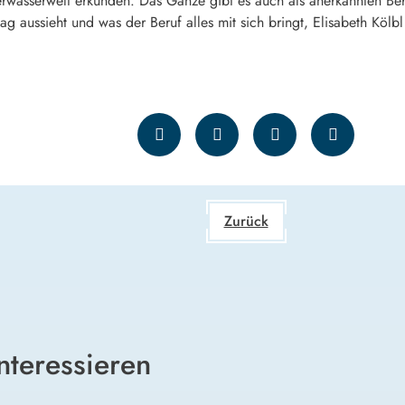
rwasserwelt erkunden. Das Ganze gibt es auch als anerkannten Ber
tag aussieht und was der Beruf alles mit sich bringt, Elisabeth Kö
Zurück
nteressieren