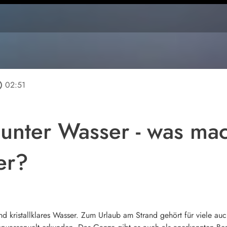
tline
02:51
unter Wasser - was mac
er?
 kristallklares Wasser. Zum Urlaub am Strand gehört für viele auc