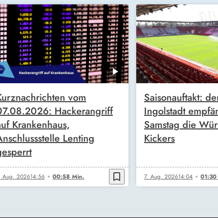
Kurznachrichten vom
Saisonauftakt: de
07.08.2026: Hackerangriff
Ingolstadt empfä
auf Krankenhaus,
Samstag die Wür
Anschlussstelle Lenting
Kickers
gesperrt
bookmark_border
. Aug. 2026
14:56
00:58 Min.
7. Aug. 2026
14:04
01:30