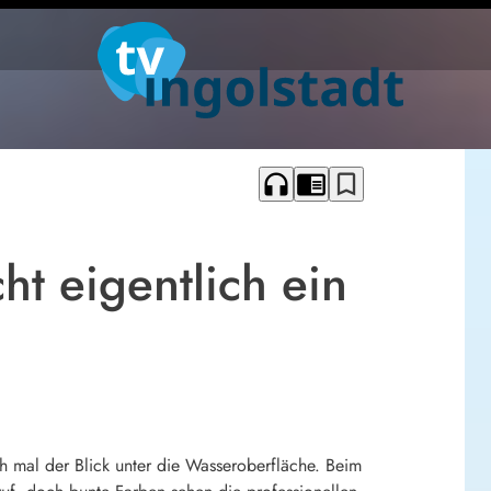
headphones
chrome_reader_mode
bookmark_border
ht eigentlich ein
h mal der Blick unter die Wasseroberfläche. Beim