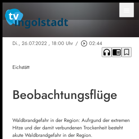
menu
Di., 26.07.2022
, 18:00 Uhr
/
play_circle_outline
02:44
headphones
chrome_reader_mode
bookmark_border
Eichstätt
Beobachtungsflüge
Waldbrandgefahr in der Region: Aufrgund der extremen
Hitze und der damit verbundenen Trockenheit besteht
akute Waldbrandgefahr in der Region.