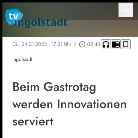
menu
headphones
chrome_reader_mode
bookmark_border
Di., 24.01.2023
, 17:21 Uhr
/
play_circle_outline
02:48
Ingolstadt
Beim Gastrotag
werden Innovationen
serviert