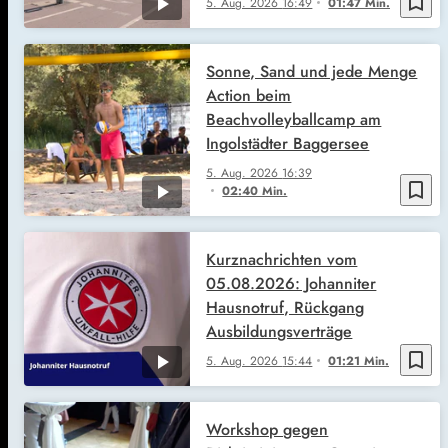
bookmark_border
5. Aug. 2026
16:49
01:47 Min.
Sonne, Sand und jede Menge
Action beim
Beachvolleyballcamp am
Ingolstädter Baggersee
5. Aug. 2026
16:39
bookmark_border
02:40 Min.
Kurznachrichten vom
05.08.2026: Johanniter
Hausnotruf, Rückgang
Ausbildungsverträge
bookmark_border
5. Aug. 2026
15:44
01:21 Min.
Workshop gegen