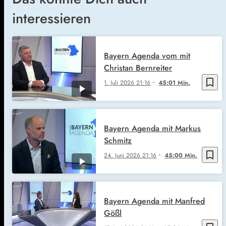
interessieren
Bayern Agenda vom mit
Christan Bernreiter
bookmark_border
1. Juli 2026
21:16
45:01 Min.
Bayern Agenda mit Markus
Schmitz
bookmark_border
24. Juni 2026
21:16
45:00 Min.
Bayern Agenda mit Manfred
Gößl