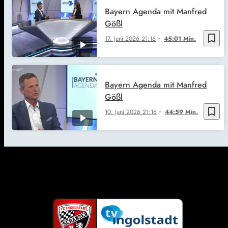
Bayern Agenda mit Manfred
Gößl
bookmark_border
17. Juni 2026
21:16
45:01 Min.
Bayern Agenda mit Manfred
Gößl
bookmark_border
10. Juni 2026
21:16
44:59 Min.