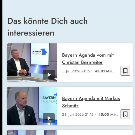
Das könnte Dich auch
interessieren
Bayern Agenda vom mit
Christan Bernreiter
bookmark_border
1. Juli 2026
21:16
45:01 Min.
Bayern Agenda mit Markus
Schmitz
bookmark_border
24. Juni 2026
21:16
45:00 Min.