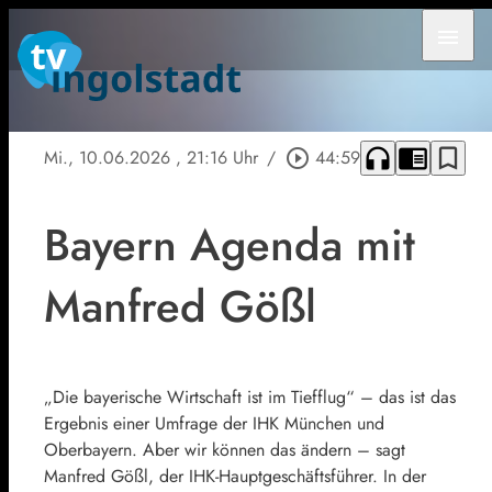
menu
headphones
chrome_reader_mode
bookmark_border
Mi., 10.06.2026
, 21:16 Uhr
/
play_circle_outline
44:59
Bayern Agenda mit
Manfred Gößl
„Die bayerische Wirtschaft ist im Tiefflug“ – das ist das
Ergebnis einer Umfrage der IHK München und
Oberbayern. Aber wir können das ändern – sagt
Manfred Gößl, der IHK-Hauptgeschäftsführer. In der