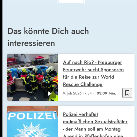
Das könnte Dich auch
interessieren
Auf nach Rio? - Neuburger
Feuerwehr sucht Sponsoren
für die Reise zur World
Rescue Challenge
bookmark_border
9. Juli 2026
17:34
03:09 Min.
Polizei verhaftet
mutmaßlichen Sexualstraftäter
- der Mann soll am Montag
Abend in Pfaffenhofen eine