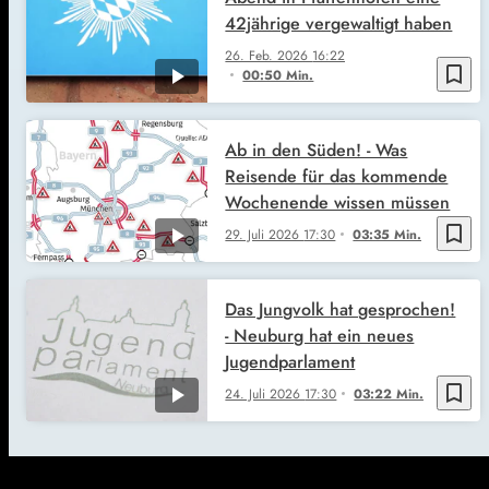
42jährige vergewaltigt haben
26. Feb. 2026
16:22
bookmark_border
00:50 Min.
Ab in den Süden! - Was
Reisende für das kommende
Wochenende wissen müssen
bookmark_border
29. Juli 2026
17:30
03:35 Min.
Das Jungvolk hat gesprochen!
- Neuburg hat ein neues
Jugendparlament
bookmark_border
24. Juli 2026
17:30
03:22 Min.