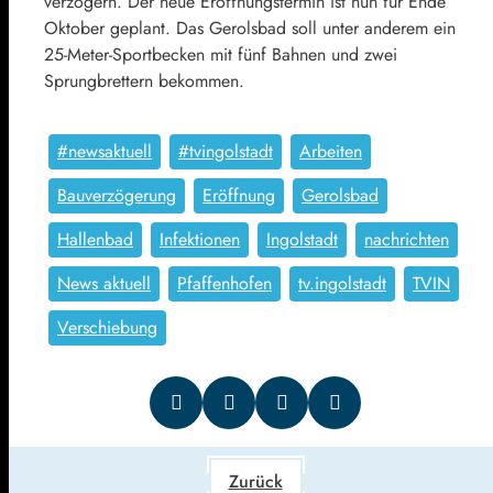
verzögern. Der neue Eröffnungstermin ist nun für Ende
Oktober geplant. Das Gerolsbad soll unter anderem ein
25-Meter-Sportbecken mit fünf Bahnen und zwei
Sprungbrettern bekommen.
#newsaktuell
#tvingolstadt
Arbeiten
Bauverzögerung
Eröffnung
Gerolsbad
Hallenbad
Infektionen
Ingolstadt
nachrichten
News aktuell
Pfaffenhofen
tv.ingolstadt
TVIN
Verschiebung
Zurück