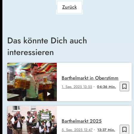
Zurück
Das könnte Dich auch
interessieren
Barthelmarkt in Oberstimm
bookmark_border
1. Sep. 2025
13:55
04:36 Min.
Barthelmarkt 2025
bookmark_border
5. Sep. 2025
12:47
13:37 Min.