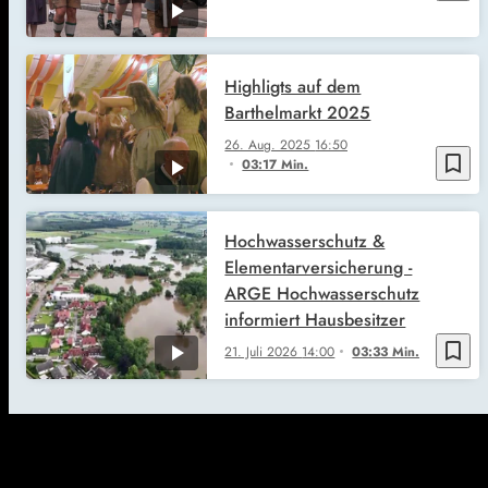
Highligts auf dem
Barthelmarkt 2025
26. Aug. 2025
16:50
bookmark_border
03:17 Min.
Hochwasserschutz &
Elementarversicherung -
ARGE Hochwasserschutz
informiert Hausbesitzer
bookmark_border
21. Juli 2026
14:00
03:33 Min.