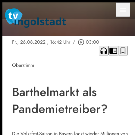
menu
Fr., 26.08.2022
, 16:42 Uhr
/
play_circle_outline
03:00
headphones
chrome_reader_mode
bookmark_border
Oberstimm
Barthelmarkt als
Pandemietreiber?
Die Volksfest-Saison in Bayern lockt wieder Millionen von