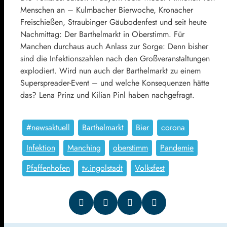
Menschen an – Kulmbacher Bierwoche, Kronacher
Freischießen, Straubinger Gäubodenfest und seit heute
Nachmittag: Der Barthelmarkt in Oberstimm. Für
Manchen durchaus auch Anlass zur Sorge: Denn bisher
sind die Infektionszahlen nach den Großveranstaltungen
explodiert. Wird nun auch der Barthelmarkt zu einem
Superspreader-Event – und welche Konsequenzen hätte
das? Lena Prinz und Kilian Pinl haben nachgefragt.
#newsaktuell
Barthelmarkt
Bier
corona
Infektion
Manching
oberstimm
Pandemie
Pfaffenhofen
tv.ingolstadt
Volksfest