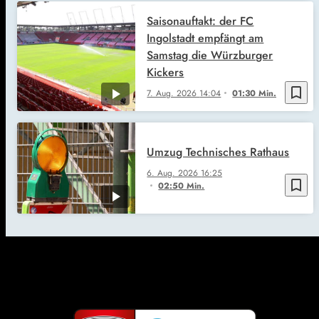
Saisonauftakt: der FC
Ingolstadt empfängt am
Samstag die Würzburger
Kickers
bookmark_border
7. Aug. 2026
14:04
01:30 Min.
Umzug Technisches Rathaus
6. Aug. 2026
16:25
bookmark_border
02:50 Min.