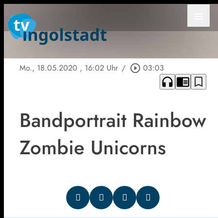
menu
Mo., 18.05.2020
, 16:02 Uhr
/
play_circle_outline
03:03
headphones
chrome_reader_mode
bookmark_border
Bandportrait Rainbow
Zombie Unicorns