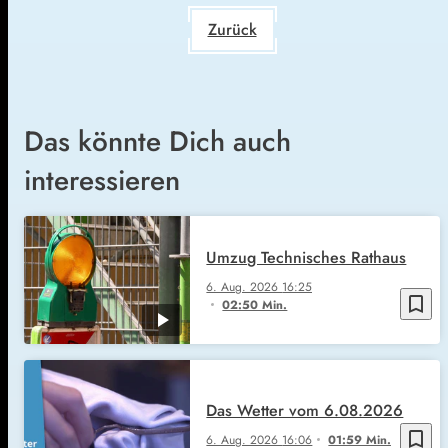
Zurück
Das könnte Dich auch
interessieren
Umzug Technisches Rathaus
6. Aug. 2026
16:25
bookmark_border
02:50 Min.
Das Wetter vom 6.08.2026
bookmark_border
6. Aug. 2026
16:06
01:59 Min.