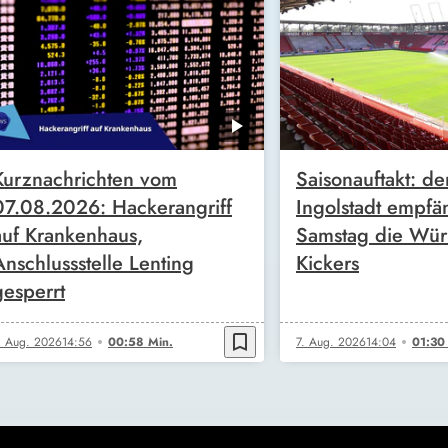
Kurznachrichten vom
Saisonauftakt: de
07.08.2026: Hackerangriff
Ingolstadt empfä
auf Krankenhaus,
Samstag die Wür
Anschlussstelle Lenting
Kickers
gesperrt
bookmark_border
. Aug. 2026
14:56
00:58 Min.
7. Aug. 2026
14:04
01:30