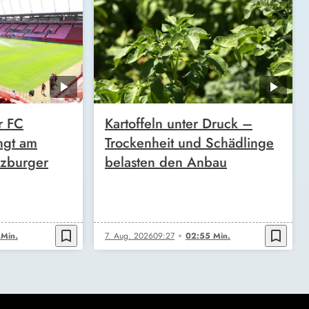
r FC
Kartoffeln unter Druck –
ngt am
Trockenheit und Schädlinge
zburger
belasten den Anbau
bookmark_border
bookmark_border
 Min.
7. Aug. 2026
09:27
02:55 Min.