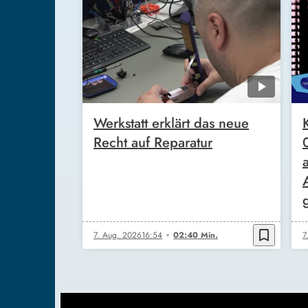
Werkstatt erklärt das neue
Recht auf Reparatur
bookmark_border
7. Aug. 2026
16:54
02:40 Min.
7