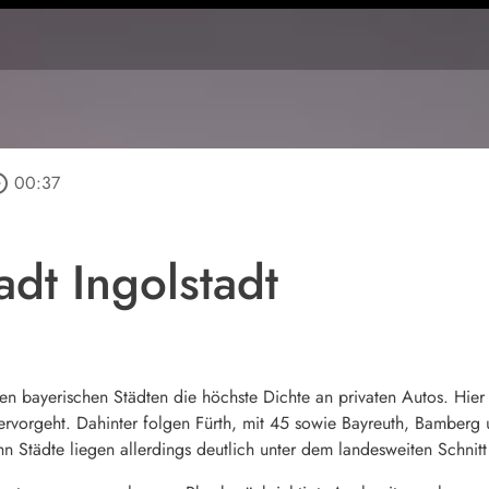
_outline
00:37
dt Ingolstadt
ßten bayerischen Städten die höchste Dichte an privaten Autos. H
ervorgeht. Dahinter folgen Fürth, mit 45 sowie Bayreuth, Bamberg 
n Städte liegen allerdings deutlich unter dem landesweiten Schnit