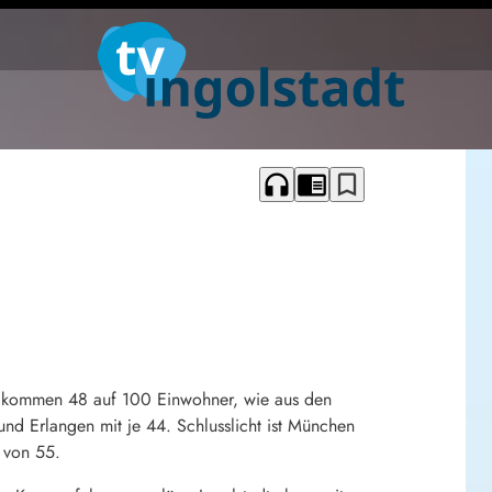
headphones
chrome_reader_mode
bookmark_border
ier kommen 48 auf 100 Einwohner, wie aus den
und Erlangen mit je 44. Schlusslicht ist München
t von 55.