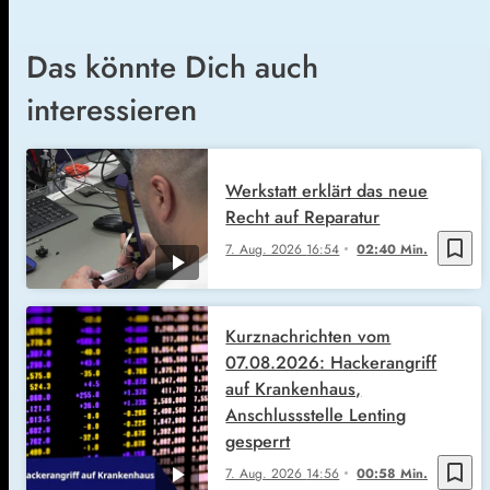
Das könnte Dich auch
interessieren
Werkstatt erklärt das neue
Recht auf Reparatur
bookmark_border
7. Aug. 2026
16:54
02:40 Min.
Kurznachrichten vom
07.08.2026: Hackerangriff
auf Krankenhaus,
Anschlussstelle Lenting
gesperrt
bookmark_border
7. Aug. 2026
14:56
00:58 Min.