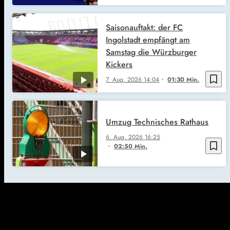
Saisonauftakt: der FC
Ingolstadt empfängt am
Samstag die Würzburger
Kickers
bookmark_border
7. Aug. 2026
14:04
01:30 Min.
Umzug Technisches Rathaus
6. Aug. 2026
16:25
bookmark_border
02:50 Min.