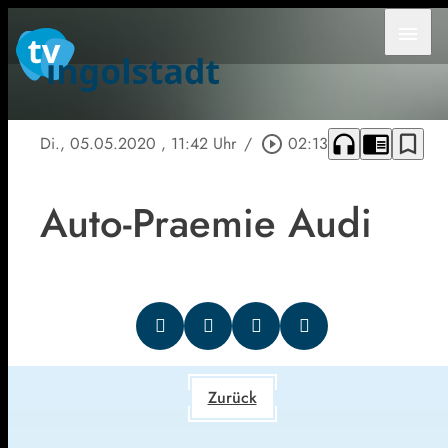
menu
headphones
chrome_reader_mode
bookmark_border
Di., 05.05.2020
, 11:42 Uhr
/
play_circle_outline
02:13
Auto-Praemie Audi
Zurück