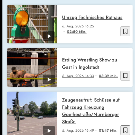
Umzug Technisches Rathaus
6. Aug. 2026
16:25
bookmark_border
02:50 Min.
Erding Wrestling Show zu
Gast in Ingolstadt
bookmark_border
6. Aug. 2026
14:33
03:39 Min.
Zeugenaufruf: Schüsse auf
Fahrzeug Kreuzung
Goethestraße/Nürnberger
Straße
bookmark_border
5. Aug. 2026
16:49
01:47 Min.