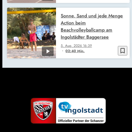
Sonne, Sand und jede Menge
Action beim
Beachvolleyballcamp am
Ingolstädter Baggersee
5. Aug. 2026
16:39
bookmark_border
02:40 Min.