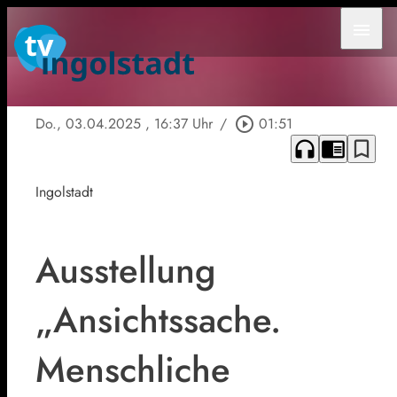
menu
Do., 03.04.2025
, 16:37 Uhr
/
play_circle_outline
01:51
headphones
chrome_reader_mode
bookmark_border
Ingolstadt
Ausstellung
„Ansichtssache.
Menschliche