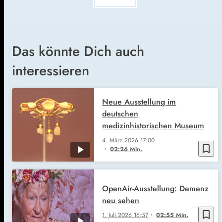
Das könnte Dich auch
interessieren
Neue Ausstellung im
deutschen
medizinhistorischen Museum
4. März 2026
17:00
bookmark_border
02:26 Min.
OpenAir-Ausstellung: Demenz
neu sehen
bookmark_border
1. Juli 2026
16:57
02:55 Min.