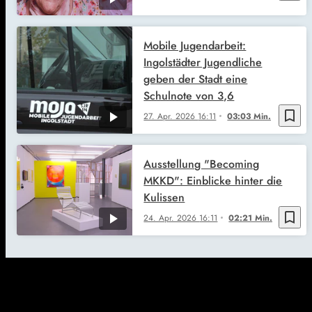
Mobile Jugendarbeit:
Ingolstädter Jugendliche
geben der Stadt eine
Schulnote von 3,6
bookmark_border
27. Apr. 2026
16:11
03:03 Min.
Ausstellung "Becoming
MKKD": Einblicke hinter die
Kulissen
bookmark_border
24. Apr. 2026
16:11
02:21 Min.