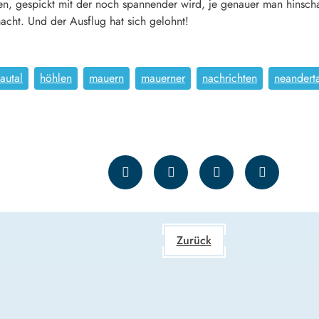
n, gespickt mit der noch spannender wird, je genauer man hinsch
ht. Und der Ausflug hat sich gelohnt!
autal
höhlen
mauern
mauerner
nachrichten
neanderta
Zurück