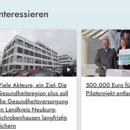
nteressieren
Viele Akteure, ein Ziel- Die
500.000 Euro für
Gesundheitsregion plus soll
Pilotprojekt entl
die Gesundheitsversorgung
im Landkreis Neuburg-
Schrobenhausen langfristig
sichern