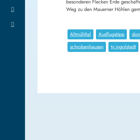
besonderen Flecken Erde geschaffe
Weg zu den Mauerner Höhlen gemac
Altmühltal
Ausflugstipp
don
schrobenhausen
tv.ingolstadt