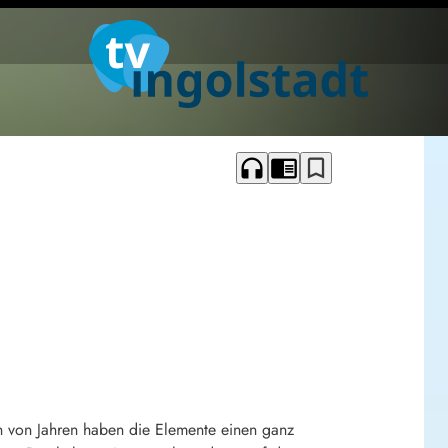
headphones
chrome_reader_mode
bookmark_border
nen von Jahren haben die Elemente einen ganz