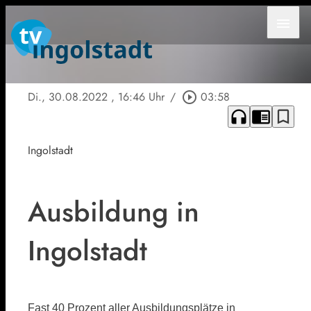
menu
Di., 30.08.2022
, 16:46 Uhr
/
play_circle_outline
03:58
headphones
chrome_reader_mode
bookmark_border
Ingolstadt
Ausbildung in
Ingolstadt
Fast 40 Prozent aller Ausbildungsplätze in