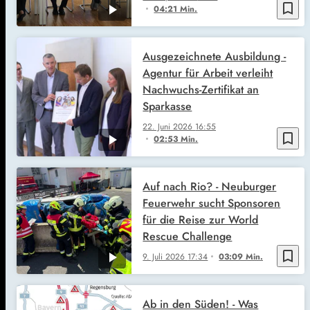
bookmark_border
04:21 Min.
Ausgezeichnete Ausbildung -
Agentur für Arbeit verleiht
Nachwuchs-Zertifikat an
Sparkasse
22. Juni 2026
16:55
bookmark_border
02:53 Min.
Auf nach Rio? - Neuburger
Feuerwehr sucht Sponsoren
für die Reise zur World
Rescue Challenge
bookmark_border
9. Juli 2026
17:34
03:09 Min.
Ab in den Süden! - Was