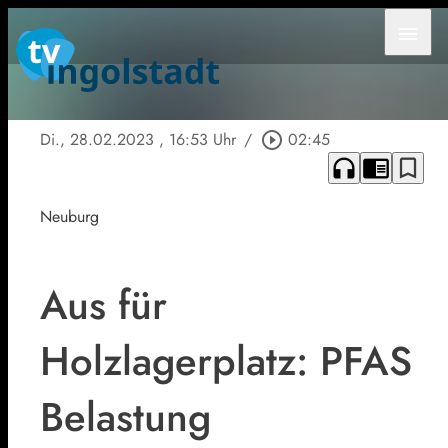
menu
Di., 28.02.2023
, 16:53 Uhr
/
play_circle_outline
02:45
headphones
chrome_reader_mode
bookmark_border
Neuburg
Aus für
Holzlagerplatz: PFAS
Belastung