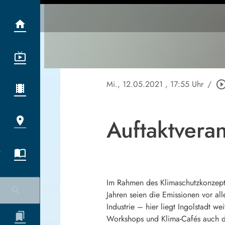
Mi., 12.05.2021
, 17:55 Uhr
/
play_circle_out
Auftaktveran
Im Rahmen des Klimaschutzkonzepts 
Jahren seien die Emissionen vor a
Industrie – hier liegt Ingolstadt w
Workshops und Klima-Cafés auch die