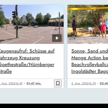
Zeugenaufruf: Schüsse auf
Sonne, Sand und
Fahrzeug Kreuzung
Menge Action b
Goethestraße/Nürnberger
Beachvolleyball
Straße
Ingolstädter Bag
bookmark_border
. Aug. 2026
16:49
01:47 Min.
5. Aug. 2026
16:39
02:40