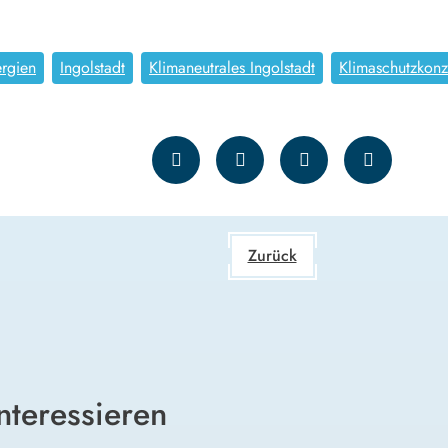
rgien
Ingolstadt
Klimaneutrales Ingolstadt
Klimaschutzkonz
Zurück
nteressieren