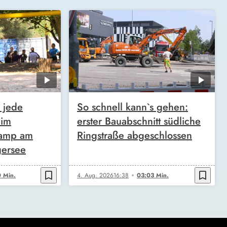
 jede
So schnell kann`s gehen:
eim
erster Bauabschnitt südliche
camp am
Ringstraße abgeschlossen
gersee
bookmark_border
bookmark_border
 Min.
4. Aug. 2026
16:38
03:03 Min.