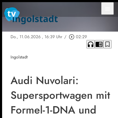
menu
Do., 11.06.2026
, 16:39 Uhr
/
play_circle_outline
02:29
headphones
chrome_reader_mode
bookmark_border
Ingolstadt
Audi Nuvolari:
Supersportwagen mit
Formel-1-DNA und