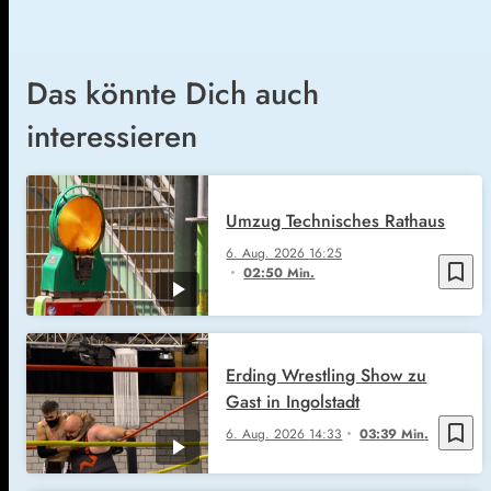
Das könnte Dich auch
interessieren
Umzug Technisches Rathaus
6. Aug. 2026
16:25
bookmark_border
02:50 Min.
Erding Wrestling Show zu
Gast in Ingolstadt
bookmark_border
6. Aug. 2026
14:33
03:39 Min.