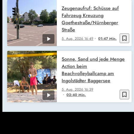
Zeugenaufruf: Schüsse auf
Fahrzeug Kreuzung
Goethestraße/Nürnberger
Straße
bookmark_border
5. Aug. 2026
16:49
01:47 Min.
Sonne, Sand und jede Menge
Action beim
Beachvolleyballcamp am
Ingolstädter Baggersee
5. Aug. 2026
16:39
bookmark_border
02:40 Min.