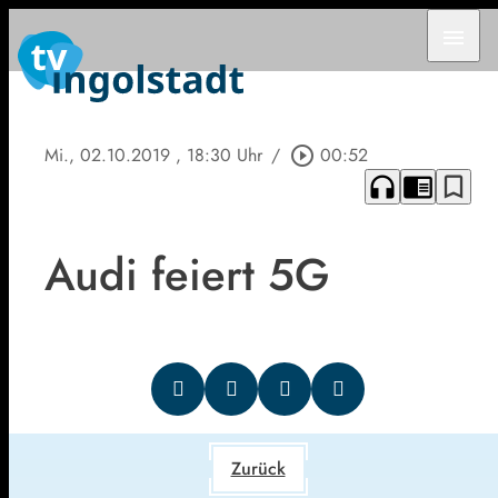
menu
Mi., 02.10.2019
, 18:30 Uhr
/
play_circle_outline
00:52
headphones
chrome_reader_mode
bookmark_border
Audi feiert 5G
Zurück