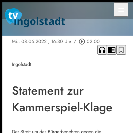
menu
Mi., 08.06.2022
, 16:30 Uhr
/
play_circle_outline
02:00
headphones
chrome_reader_mode
bookmark_border
Ingolstadt
Statement zur
Kammerspiel-Klage
Der Streit um das Bürgerbegehren gegen die