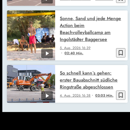
Sonne, Sand und jede Menge
Action beim
Beachvolleyballcamp am
Ingolstädter Baggersee
5. Aug. 2026
16:39
bookmark_border
02:40 Min.
So schnell kann`s gehen:
erster Bauabschnitt südliche
Ringstraße abgeschlossen
bookmark_border
4. Aug. 2026
16:38
03:03 Min.