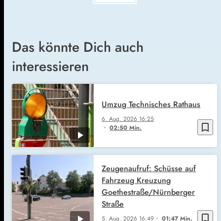
Das könnte Dich auch
interessieren
Umzug Technisches Rathaus
6. Aug. 2026
16:25
bookmark_border
02:50 Min.
Zeugenaufruf: Schüsse auf
Fahrzeug Kreuzung
Goethestraße/Nürnberger
Straße
bookmark_border
5. Aug. 2026
16:49
01:47 Min.