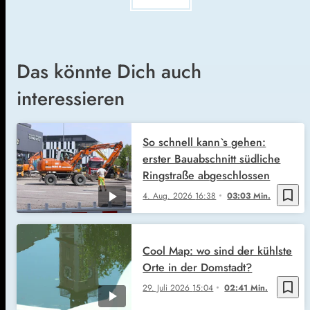
Das könnte Dich auch
interessieren
So schnell kann`s gehen:
erster Bauabschnitt südliche
Ringstraße abgeschlossen
bookmark_border
4. Aug. 2026
16:38
03:03 Min.
Cool Map: wo sind der kühlste
Orte in der Domstadt?
bookmark_border
29. Juli 2026
15:04
02:41 Min.