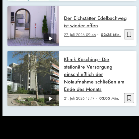
Der Eichstätter Edelbachweg
ist wieder offen
bookmark_border
27. Juli 2026
09:46
02:35 Min.
Klinik Kösching - Die
stationäre Versorgung
einschließlich der
Notaufnahme schließen am
Ende des Monats
bookmark_border
21. Juli 2026
13:17
03:05 Min.