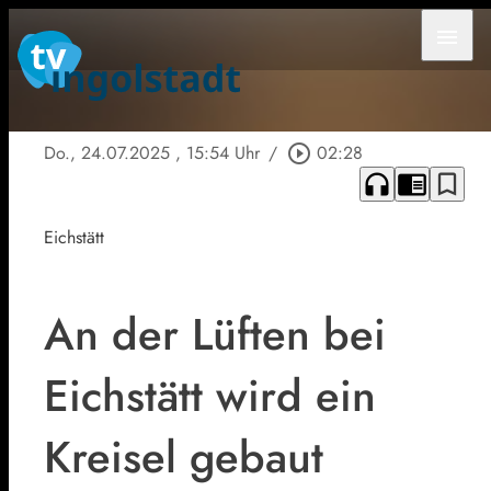
menu
Do., 24.07.2025
, 15:54 Uhr
/
play_circle_outline
02:28
headphones
chrome_reader_mode
bookmark_border
Eichstätt
An der Lüften bei
Eichstätt wird ein
Kreisel gebaut