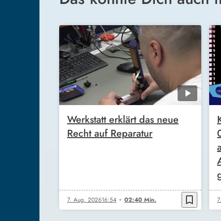
Werkstatt erklärt das neue
Recht auf Reparatur
bookmark_border
7. Aug. 2026
16:54
02:40 Min.
7