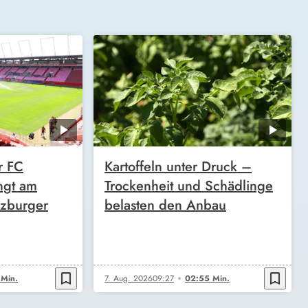
r FC
Kartoffeln unter Druck –
ngt am
Trockenheit und Schädlinge
zburger
belasten den Anbau
bookmark_border
bookmark_border
 Min.
7. Aug. 2026
09:27
02:55 Min.