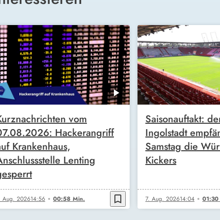
Kurznachrichten vom
Saisonauftakt: de
07.08.2026: Hackerangriff
Ingolstadt empfä
auf Krankenhaus,
Samstag die Wür
Anschlussstelle Lenting
Kickers
gesperrt
bookmark_border
. Aug. 2026
14:56
00:58 Min.
7. Aug. 2026
14:04
01:30